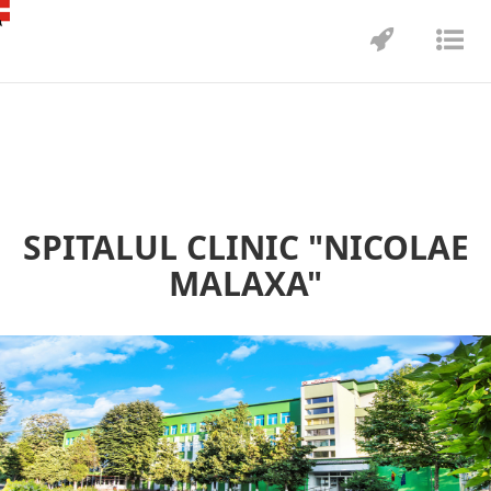
Toggle
Tog
navigatio
nav
SPITALUL CLINIC "NICOLAE
MALAXA"