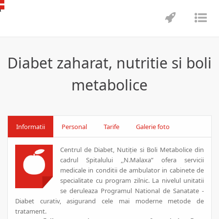
Toggle
Tog
navigatio
nav
Diabet zaharat, nutritie si boli
metabolice
Informatii
Personal
Tarife
Galerie foto
Centrul de Diabet, Nutiție si Boli Metabolice din
cadrul Spitalului ,,N.Malaxa” ofera servicii
medicale in conditii de ambulator in cabinete de
specialitate cu program zilnic. La nivelul unitatii
se deruleaza Programul National de Sanatate -
Diabet curativ, asigurand cele mai moderne metode de
tratament.